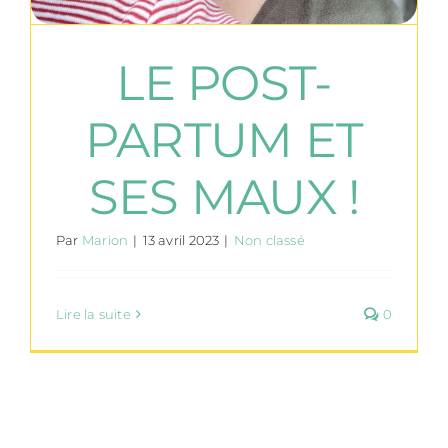
LE POST-
PARTUM ET
SES MAUX !
Par
Marion
|
13 avril 2023
|
Non classé
Lire la suite
0